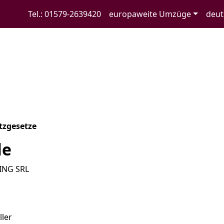
tzerklärung
Tel.: 01579-2639420
europaweite Umzüge
deut
tzgesetze
le
ING SRL
ller