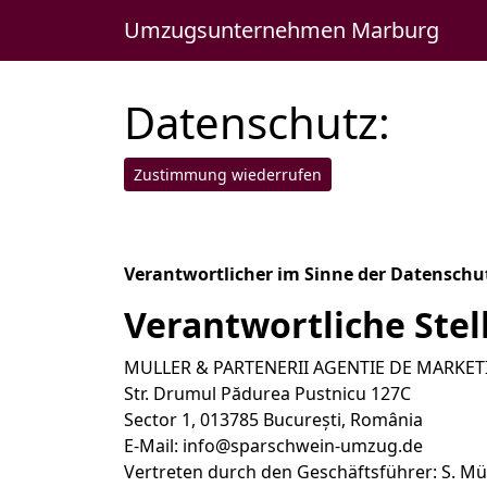
Umzugsunternehmen Marburg
»
Datenschu
Umzugsunternehmen Marburg
Datenschutz:
Zustimmung wiederrufen
Verantwortlicher im Sinne der Datenschu
Verantwortliche Stel
MULLER & PARTENERII AGENTIE DE MARKET
Str. Drumul Pădurea Pustnicu 127C
Sector 1, 013785 București, România
E-Mail:
info@sparschwein-umzug.de
Vertreten durch den Geschäftsführer: S. Mü