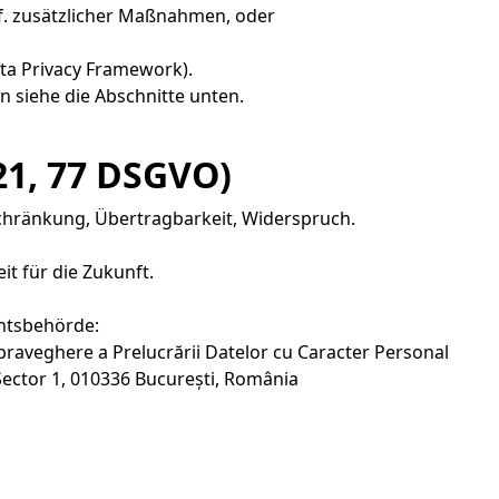
gf. zusätzlicher Maßnahmen, oder
ata Privacy Framework).
n siehe die Abschnitte unten.
–21, 77 DSGVO)
schränkung, Übertragbarkeit, Widerspruch.
it für die Zukunft.
htsbehörde:
raveghere a Prelucrării Datelor cu Caracter Personal
ector 1, 010336 București, România