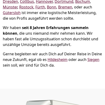
Dresden
,
Cottbus
,
Hannover
,
Dortmund
,
Bochum
,
Münster
,
Rostock
,
Fürth
,
Bonn
,
Bremen
, oder auch
Gütersloh
ist immer eine logistische Meisterleistung,
die von Profis ausgeführt werden sollte.
Wir haben
seit
8 Jahren Erfahrungen sammeln
können
, die uns niemand mehr nehmen kann. Wir
haben fast alle Umzugssituation schon durchlebt und
unzählige Umzüge bereits ausgeführt.
Gerne begleiten wir auch Dich auf Deiner Reise in Deine
neue Zukunft, egal ob es
Hildesheim
oder auch
Siegen
sein soll, wir sind für Dich da.