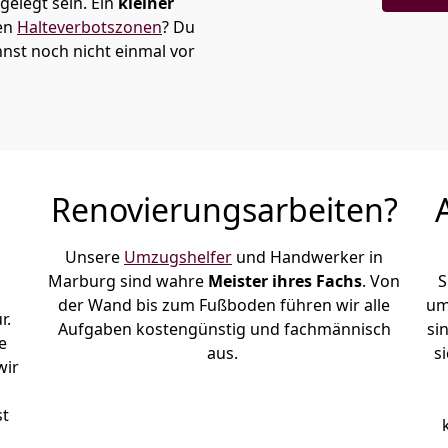
elegt sein. Ein
kleiner
den
Halteverbotszonen
? Du
st noch nicht einmal vor
Renovierungsarbeiten?
Unsere
Umzugshelfer
und Handwerker in
Marburg sind wahre
Meister ihres Fachs
. Von
S
der Wand bis zum Fußboden führen wir alle
um
r.
Aufgaben kostengünstig und fachmännisch
si
e
aus.
s
wir
h
st