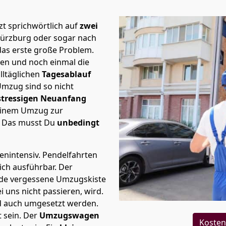
t sprichwörtlich auf
zwei
Würzburg oder sogar nach
das erste große Problem.
en und noch einmal die
lltäglichen
Tagesablauf
Umzug sind so nicht
stressigen Neuanfang
 einem Umzug zur
. Das musst Du
unbedingt
tenintensiv. Pendelfahrten
ich ausführbar.
Der
Jede vergessene Umzugskiste
i uns nicht passieren, wird.
d auch umgesetzt werden.
 sein. Der
Umzugswagen
Kosten