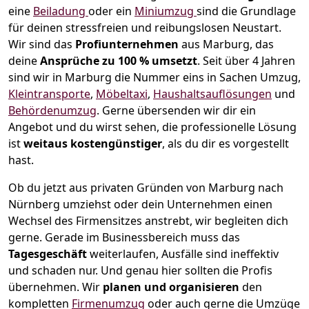
eine
Beiladung
oder ein
Miniumzug
sind die Grundlage
für deinen stressfreien und reibungslosen Neustart.
Wir sind das
Profiunternehmen
aus Marburg, das
deine
Ansprüche zu 100 % umsetzt
. Seit über 4 Jahren
sind wir in Marburg die Nummer eins in Sachen Umzug,
Kleintransporte
,
Möbeltaxi
,
Haushaltsauflösungen
und
Behördenumzug
.
Gerne übersenden wir dir ein
Angebot und du wirst sehen, die professionelle Lösung
ist
weitaus kostengünstiger
, als du dir es vorgestellt
hast.
Ob du jetzt aus privaten Gründen von Marburg nach
Nürnberg umziehst oder dein Unternehmen einen
Wechsel des Firmensitzes anstrebt, wir begleiten dich
gerne. Gerade im Businessbereich muss das
Tagesgeschäft
weiterlaufen, Ausfälle sind ineffektiv
und schaden nur. Und genau hier sollten die Profis
übernehmen.
Wir
planen und organisieren
den
kompletten
Firmenumzug
oder auch gerne die Umzüge