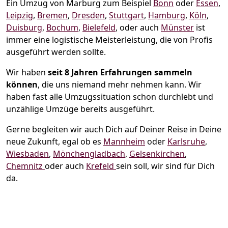
Ein Umzug von Marburg zum Beispiel
Bonn
oder
Essen
,
Leipzig
,
Bremen
,
Dresden
,
Stuttgart
,
Hamburg
,
Köln
,
Duisburg
,
Bochum
,
Bielefeld
, oder auch
Münster
ist
immer eine logistische Meisterleistung, die von Profis
ausgeführt werden sollte.
Wir haben
seit
8 Jahren Erfahrungen sammeln
können
, die uns niemand mehr nehmen kann. Wir
haben fast alle Umzugssituation schon durchlebt und
unzählige Umzüge bereits ausgeführt.
Gerne begleiten wir auch Dich auf Deiner Reise in Deine
neue Zukunft, egal ob es
Mannheim
oder
Karlsruhe
,
Wiesbaden
,
Mönchen­gladbach
,
Gelsenkirchen
,
Chemnitz
oder auch
Krefeld
sein soll, wir sind für Dich
da.