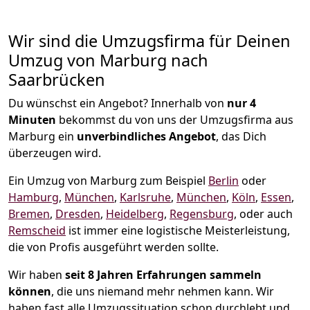
Wir sind die Umzugsfirma für Deinen
Umzug von Marburg nach
Saarbrücken
Du wünschst ein Angebot? Innerhalb von
nur 4
Minuten
bekommst du von uns der Umzugsfirma aus
Marburg ein
unverbindliches Angebot
, das Dich
überzeugen wird.
Ein Umzug von Marburg zum Beispiel
Berlin
oder
Hamburg
,
München
,
Karlsruhe
,
München
,
Köln
,
Essen
,
Bremen
,
Dresden
,
Heidelberg
,
Regensburg
, oder auch
Remscheid
ist immer eine logistische Meisterleistung,
die von Profis ausgeführt werden sollte.
Wir haben
seit
8 Jahren Erfahrungen sammeln
können
, die uns niemand mehr nehmen kann. Wir
haben fast alle Umzugssituation schon durchlebt und