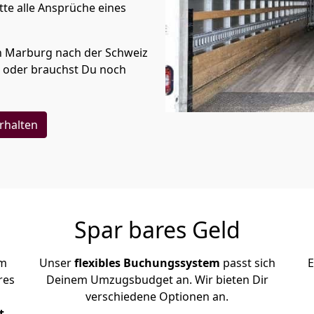
te alle Ansprüche eines
n
Marburg
nach der Schweiz
oder brauchst Du noch
rhalten
Spar bares Geld
em
Unser
flexibles Buchungssystem
passt sich
E
res
Deinem Umzugsbudget an. Wir bieten Dir
verschiedene Optionen an.
t