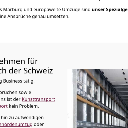
us
Marburg
und europaweite Umzüge sind
unser Spezialge
ine Ansprüche genau umsetzen.
ehmen für
h der Schweiz
 Business tätig.
prüchen sowie
ns ist der
Kunsttransport
port
kein Problem.
s hin zu aufwendigen
ehördenumzug
oder