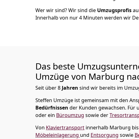
Wer wir sind? Wir sind die
Umzugsprofis
a
Innerhalb von nur
4
Minuten werden wir De
Das beste Umzugsuntern
Umzüge von
Marburg
nac
Seit über
8
Jahren
sind wir bereits im Umzug
Steffen Umzüge
ist gemeinsam mit den Ans
Bedürfnissen
der Kunden gewachsen. Für u
oder ein
Büroumzug
sowie der
Tresortrans
Von
Klaviertransport
innerhalb
Marburg
bi
Möbeleinlagerung
und
Entsorgung
sowie
B