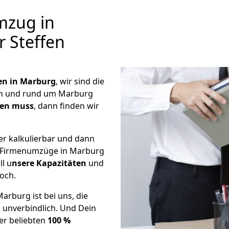
mzug in
r Steffen
n in Marburg
, wir sind die
n und rund um Marburg
hen muss
, dann finden wir
er kalkulierbar und dann
ge Firmenumzüge in Marburg
ll u
nsere Kapazitäten
und
noch.
rburg ist bei uns, die
 unverbindlich. Und Dein
er beliebten
100 %