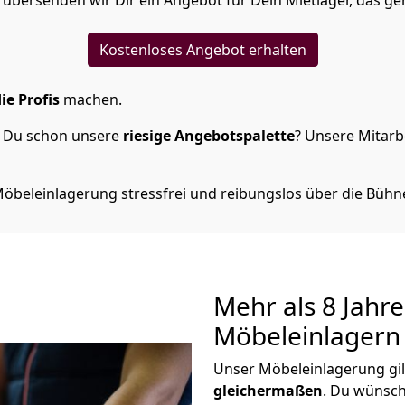
übersenden wir Dir ein Angebot für Dein Mietlager, das ge
Kostenloses Angebot erhalten
ie Profis
machen.
t Du schon unsere
riesige Angebotspalette
? Unsere Mitarbe
öbeleinlagerung stressfrei und reibungslos über die Bühn
M
ehr als 8 Jahr
Möbeleinlagern
Unser Möbeleinlagerung gil
gleichermaßen
. Du wünsch