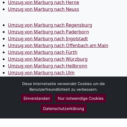
Umzug von Marburg nach Herne
Umzug von Marburg nach Neuss
Umzug von Marburg nach Regensburg
Umzug von Marburg nach Paderborn
Umzug von Marburg nach Ingolstadt
Umzug von Marburg nach Offenbach am Main
Umzug von Marburg nach Fürth
Umzug von Marburg nach Würzburg
Umzug von Marburg nach Heilbronn
Umzug von Marburg nach Ulm
Umzug von Marburg nach Pforzheim
Diese Internetseite verwendet Cookies um die
Umzug von Marburg nach Wolfsburg
Benutzerfreundlichkeit zu verbessern.
Umzug von Marburg nach Bottrop
Einverstanden
Nur notwendige Cookies
Umzug von Marburg nach Göttingen
Umzug von Marburg nach Reutlingen
Datenschutzerklärung
Umzug von Marburg nach Bremer­haven
Umzug von Marburg nach Koblenz