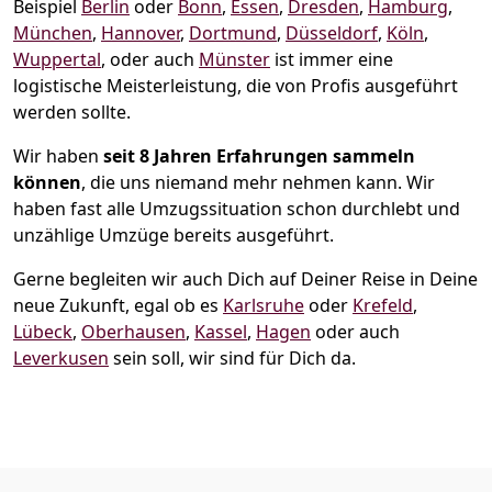
Beispiel
Berlin
oder
Bonn
,
Essen
,
Dresden
,
Hamburg
,
München
,
Hannover
,
Dortmund
,
Düsseldorf
,
Köln
,
Wuppertal
, oder auch
Münster
ist immer eine
logistische Meisterleistung, die von Profis ausgeführt
werden sollte.
Wir haben
seit
8 Jahren Erfahrungen sammeln
können
, die uns niemand mehr nehmen kann. Wir
haben fast alle Umzugssituation schon durchlebt und
unzählige Umzüge bereits ausgeführt.
Gerne begleiten wir auch Dich auf Deiner Reise in Deine
neue Zukunft, egal ob es
Karlsruhe
oder
Krefeld
,
Lübeck
,
Oberhausen
,
Kassel
,
Hagen
oder auch
Leverkusen
sein soll, wir sind für Dich da.