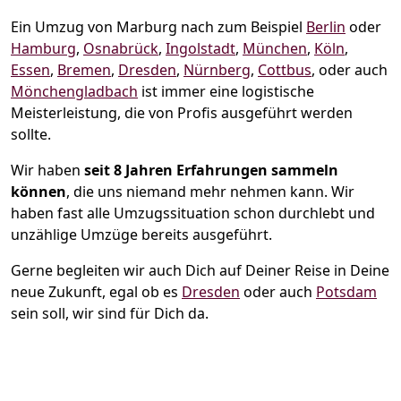
Ein Umzug von Marburg nach zum Beispiel
Berlin
oder
Hamburg
,
Osnabrück
,
Ingolstadt
,
München
,
Köln
,
Essen
,
Bremen
,
Dresden
,
Nürnberg
,
Cottbus
, oder auch
Mönchen­gladbach
ist immer eine logistische
Meisterleistung, die von Profis ausgeführt werden
sollte.
Wir haben
seit
8 Jahren Erfahrungen sammeln
können
, die uns niemand mehr nehmen kann. Wir
haben fast alle Umzugssituation schon durchlebt und
unzählige Umzüge bereits ausgeführt.
Gerne begleiten wir auch Dich auf Deiner Reise in Deine
neue Zukunft, egal ob es
Dresden
oder auch
Potsdam
sein soll, wir sind für Dich da.