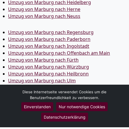
Umzug von Marburg nach Heidelberg
Umzug von Marburg nach Herne
Umzug von Marburg nach Neuss
Umzug von Marburg nach Regensburg
Umzug von Marburg nach Paderborn
Umzug von Marburg nach Ingolstadt
Umzug von Marburg nach Offenbach am Main
Umzug von Marburg nach Fürth
Umzug von Marburg nach Würzburg
Umzug von Marburg nach Heilbronn
Umzug von Marburg nach Ulm
Umzug von Marburg nach Pforzheim
Diese Internetseite verwendet Cookies um die
Umzug von Marburg nach Wolfsburg
Benutzerfreundlichkeit zu verbessern.
Umzug von Marburg nach Bottrop
Einverstanden
Nur notwendige Cookies
Umzug von Marburg nach Göttingen
Umzug von Marburg nach Reutlingen
Datenschutzerklärung
Umzug von Marburg nach Bremer­haven