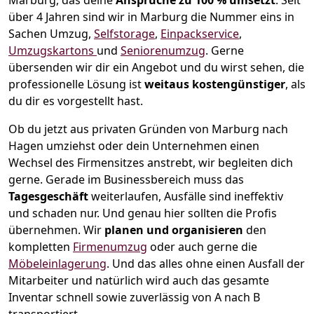
Marburg, das deine
Ansprüche zu 100 % umsetzt
. Seit
über 4 Jahren sind wir in Marburg die Nummer eins in
Sachen Umzug,
Selfstorage
,
Einpackservice
,
Umzugskartons
und
Seniorenumzug
.
Gerne
übersenden wir dir ein Angebot und du wirst sehen, die
professionelle Lösung ist
weitaus kostengünstiger
, als
du dir es vorgestellt hast.
Ob du jetzt aus privaten Gründen von Marburg nach
Hagen umziehst oder dein Unternehmen einen
Wechsel des Firmensitzes anstrebt, wir begleiten dich
gerne. Gerade im Businessbereich muss das
Tagesgeschäft
weiterlaufen, Ausfälle sind ineffektiv
und schaden nur. Und genau hier sollten die Profis
übernehmen.
Wir
planen und organisieren
den
kompletten
Firmenumzug
oder auch gerne die
Möbeleinlagerung
. Und das alles ohne einen Ausfall der
Mitarbeiter und natürlich wird auch das gesamte
Inventar schnell sowie zuverlässig von A nach B