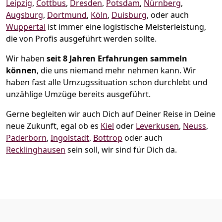
Leipzig
,
Cottbus
,
Dresden
,
Potsdam
,
Nürnberg
,
Augsburg
,
Dortmund
,
Köln
,
Duisburg
, oder auch
Wuppertal
ist immer eine logistische Meisterleistung,
die von Profis ausgeführt werden sollte.
Wir haben
seit
8 Jahren Erfahrungen sammeln
können
, die uns niemand mehr nehmen kann. Wir
haben fast alle Umzugssituation schon durchlebt und
unzählige Umzüge bereits ausgeführt.
Gerne begleiten wir auch Dich auf Deiner Reise in Deine
neue Zukunft, egal ob es
Kiel
oder
Leverkusen
,
Neuss
,
Paderborn
,
Ingolstadt
,
Bottrop
oder auch
Recklinghausen
sein soll, wir sind für Dich da.