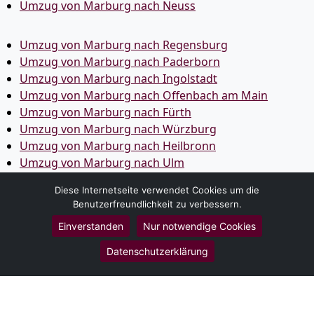
Umzug von Marburg nach Neuss
Umzug von Marburg nach Regensburg
Umzug von Marburg nach Paderborn
Umzug von Marburg nach Ingolstadt
Umzug von Marburg nach Offenbach am Main
Umzug von Marburg nach Fürth
Umzug von Marburg nach Würzburg
Umzug von Marburg nach Heilbronn
Umzug von Marburg nach Ulm
Umzug von Marburg nach Pforzheim
Diese Internetseite verwendet Cookies um die
Umzug von Marburg nach Wolfsburg
Benutzerfreundlichkeit zu verbessern.
Umzug von Marburg nach Bottrop
Einverstanden
Nur notwendige Cookies
Umzug von Marburg nach Göttingen
Umzug von Marburg nach Reutlingen
Datenschutzerklärung
Umzug von Marburg nach Bremer­haven
Umzug von Marburg nach Koblenz
Umzug von Marburg nach Erlangen