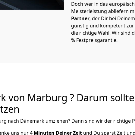
Doch wer in das europäische
Meisterleistung abliefern 
Partner
, der Dir bei Dei
günstig und kompetent zur S
die richtige Wahl. Wir sind 
% Festpreisgarantie.
 von Marburg ? Darum sollte
utzen
urg
nach Dänemark
umziehen? Dann sind wir der richtige P
henke uns nur
4
Minuten Deiner Zeit
und Du sparst Zeit u