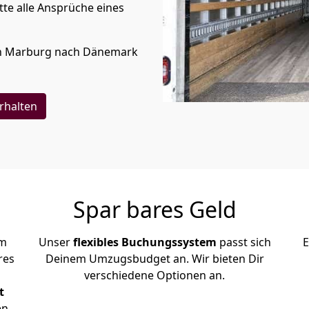
te alle Ansprüche eines
n
Marburg
nach Dänemark
rhalten
Spar bares Geld
em
Unser
flexibles Buchungssystem
passt sich
E
res
Deinem Umzugsbudget an. Wir bieten Dir
verschiedene Optionen an.
t
en