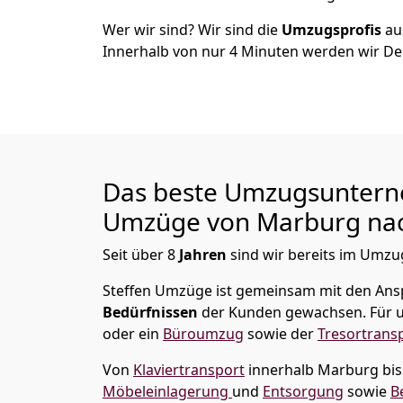
Wer wir sind? Wir sind die
Umzugsprofis
a
Innerhalb von nur
4
Minuten werden wir De
Das beste Umzugsuntern
Umzüge von
Marburg
na
Seit über
8
Jahren
sind wir bereits im Umzug
Steffen Umzüge
ist gemeinsam mit den Ans
Bedürfnissen
der Kunden gewachsen. Für u
oder ein
Büroumzug
sowie der
Tresortrans
Von
Klaviertransport
innerhalb
Marburg
bi
Möbeleinlagerung
und
Entsorgung
sowie
B