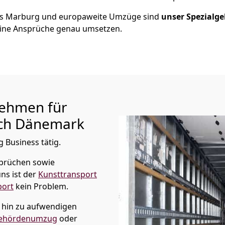
us
Marburg
und europaweite Umzüge sind
unser Spezialge
ine Ansprüche genau umsetzen.
ehmen für
ch Dänemark
 Business tätig.
prüchen sowie
ns ist der
Kunsttransport
port
kein Problem.
s hin zu aufwendigen
ehördenumzug
oder