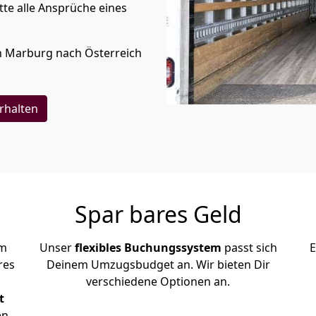
te alle Ansprüche eines
n
Marburg
nach Österreich
rhalten
Spar bares Geld
em
Unser
flexibles Buchungssystem
passt sich
E
res
Deinem Umzugsbudget an. Wir bieten Dir
verschiedene Optionen an.
t
en