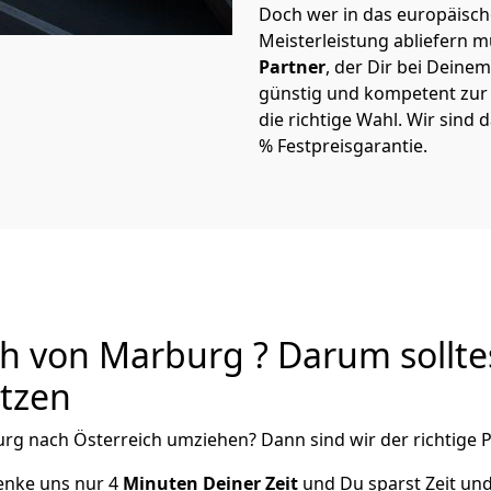
Doch wer in das europäische
Meisterleistung abliefern 
Partner
, der Dir bei Dein
günstig und kompetent zur S
die richtige Wahl. Wir sind 
% Festpreisgarantie.
h von Marburg ? Darum sollte
utzen
urg
nach Österreich
umziehen? Dann sind wir der richtige P
henke uns nur
4
Minuten Deiner Zeit
und Du sparst Zeit un