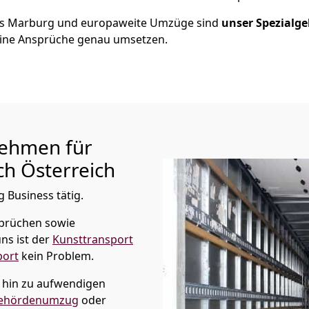
us
Marburg
und europaweite Umzüge sind
unser Spezialge
ine Ansprüche genau umsetzen.
ehmen für
h Österreich
 Business tätig.
prüchen sowie
ns ist der
Kunsttransport
port
kein Problem.
s hin zu aufwendigen
ehördenumzug
oder