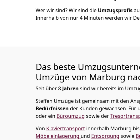
Wer wir sind? Wir sind die
Umzugsprofis
a
Innerhalb von nur
4
Minuten werden wir De
Das beste Umzugsuntern
Umzüge von
Marburg
nac
Seit über
8
Jahren
sind wir bereits im Umzug
Steffen Umzüge
ist gemeinsam mit den Ans
Bedürfnissen
der Kunden gewachsen. Für u
oder ein
Büroumzug
sowie der
Tresortrans
Von
Klaviertransport
innerhalb
Marburg
bi
Möbeleinlagerung
und
Entsorgung
sowie
B