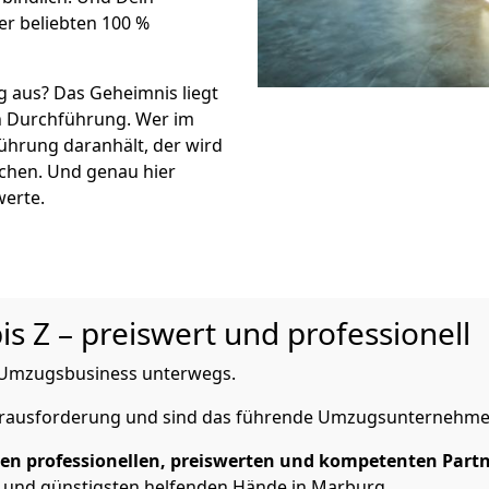
er beliebten 100 %
g aus? Das Geheimnis liegt
n Durchführung. Wer im
führung daranhält, der wird
ichen. Und genau hier
werte.
is Z – preiswert und professionell
im Umzugsbusiness unterwegs.
Herausforderung und sind das führende Umzugsunternehme
nen professionellen, preiswerten und kompetenten Part
 und günstigsten helfenden Hände in Marburg.